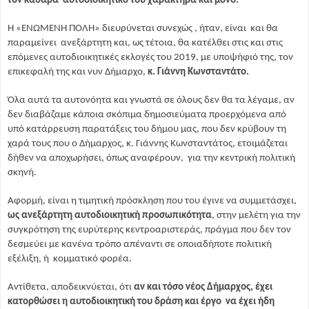
τον καθαρά αυτοδιοικητικό του χαρακτήρα και μόνο.
Η «ΕΝΩΜΕΝΗ ΠΟΛΗ» διευρύνεται συνεχώς , ήταν, είναι και θα
παραμείνει ανεξάρτητη και, ως τέτοια, θα κατέλθει στις και στις
επόμενες αυτοδιοικητικές εκλογές του 2019, με υποψήφιό της, τον
επικεφαλή της και νυν Δήμαρχο,
κ. Γιάννη Κωνσταντάτο.
Όλα αυτά τα αυτονόητα και γνωστά σε όλους δεν θα τα λέγαμε, αν
δεν διαβάζαμε κάποια σκόπιμα δημοσιεύματα προερχόμενα από
υπό κατάρρευση παρατάξεις του δήμου μας, που δεν κρύβουν τη
χαρά τους που ο Δήμαρχος, κ. Γιάννης Κωνσταντάτος, ετοιμάζεται
δήθεν να αποχωρήσει, όπως αναφέρουν, για την κεντρική πολιτική
σκηνή.
Αφορμή, είναι η τιμητική πρόσκληση που του έγινε να συμμετάσχει,
ως ανεξάρτητη αυτοδιοικητική προσωπικότητα
, στην μελέτη για την
συγκρότηση της ευρύτερης κεντροαριστεράς, πράγμα που δεν τον
δεσμεύει με κανένα τρόπο απέναντι σε οποιαδήποτε πολιτική
εξέλιξη, ή κομματικό φορέα.
Αντίθετα, αποδεικνύεται, ότι
αν και τόσο νέος Δήμαρχος, έχει
κατορθώσει η αυτοδιοικητική του δράση και έργο να έχει ήδη