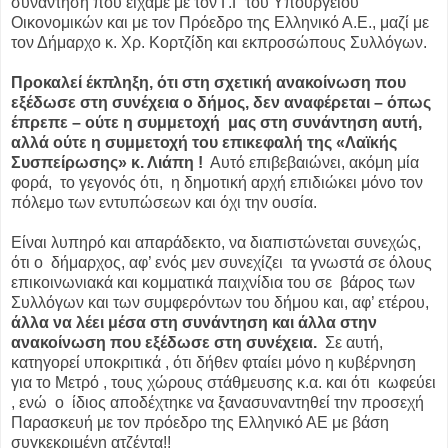
συνάντηση που είχαμε με τον Γ.Γ του Υπουργείου
Οικονομικών και με τον Πρόεδρο της Ελληνικό Α.Ε., μαζί με
τον Δήμαρχο κ. Χρ. Κορτζίδη και εκπροσώπους Συλλόγων.
Προκαλεί έκπληξη, ότι στη σχετική ανακοίνωση που
εξέδωσε στη συνέχεια ο δήμος, δεν αναφέρεται – όπως
έπρεπε – ούτε η συμμετοχή
μας στη συνάντηση αυτή,
αλλά ούτε η συμμετοχή του επικεφαλή της «Λαϊκής
Συσπείρωσης» κ. Λιάπη !
Αυτό επιβεβαιώνει, ακόμη μία
φορά,
το γεγονός ότι,
η δημοτική αρχή επιδιώκει μόνο τον
πόλεμο των εντυπώσεων και όχι την ουσία.
Είναι λυπηρό και απαράδεκτο, να διαπιστώνεται συνεχώς,
ότι ο
δήμαρχος, αφ’ ενός μεν συνεχίζει
τα γνωστά σε όλους
επικοινωνιακά και κομματικά παιχνίδια του σε
βάρος των
Συλλόγων και των συμφερόντων του δήμου και, αφ’ ετέρου,
άλλα να λέει μέσα στη συνάντηση και άλλα στην
ανακοίνωση που εξέδωσε στη συνέχεια.
Σε αυτή,
κατηγορεί υποκριτικά , ότι δήθεν φταίει μόνο η κυβέρνηση
για το Μετρό , τους χώρους στάθμευσης κ.α. και ότι
κωφεύει
, ενώ
ο
ίδιος αποδέχτηκε να ξανασυναντηθεί την προσεχή
Παρασκευή με τον πρόεδρο της Ελληνικό ΑΕ με βάση
συγκεκριμένη ατζέντα!!