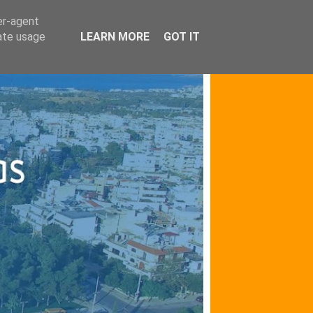
er-agent
rate usage
LEARN MORE
GOT IT